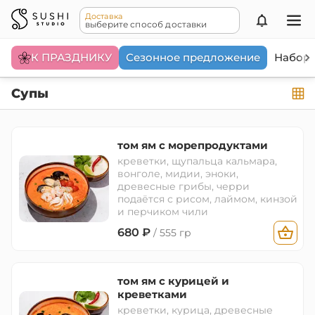
Доставка
выберите способ доставки
К ПРАЗДНИКУ
Сезонное предложение
Набор
Супы
том ям с морепродуктами
креветки, щупальца кальмара,
вонголе, мидии, эноки,
древесные грибы, черри
подаётся с рисом, лаймом, кинзой
и перчиком чили
680
₽
/ 555 гр
том ям с курицей и
креветками
креветки, курица, древесные