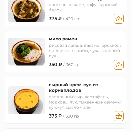
вонголе, вакаме, тофу, куриный
белок
375
₽
/ 420 гр
мисо рамен
рисовая лапша, вакаме, брокколи,
древесные грибы, чука, зелёный
лук
350
₽
/ 360 гр
сырный крем-суп из
корнеплодов
сливочный сыр, картофель,
морковь, лук, тыквенные семечки,
кунжут, масло чили
375
₽
/ 330 гр