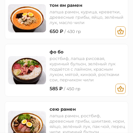
том ям рамен
лапша рамен, курица, креветки,
древесные грибы, яйцо, зелёный
лук, масло чили
650
₽
/ 430 гр
фо бо
ростбиф, лапша рисовая,
куриный бульон, зелёный лук
подаётся с лаймом, красным
луком, мятой, кинзой, ростками
сои, перчиком чили
585
₽
/ 450 гр
сею рамен
лапша рамен, ростбиф,
древесные грибы, шиитаке, нори,
яйцо, зелёный лук, пак-чой, перец
чили, куриный бульон