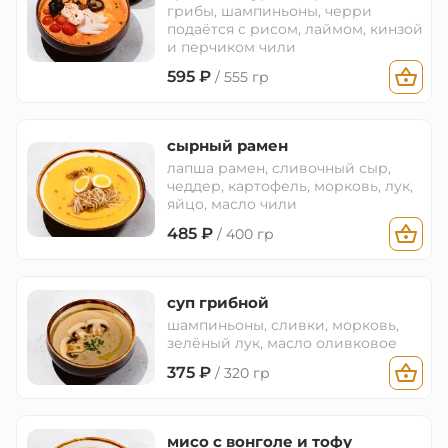
грибы, шампиньоны, черри
подаётся с рисом, лаймом, кинзой
и перчиком чили
595
₽
/ 555 гр
сырный рамен
лапша рамен, сливочный сыр,
чеддер, картофель, морковь, лук,
яйцо, масло чили
485
₽
/ 400 гр
суп грибной
шампиньоны, сливки, морковь,
зелёный лук, масло оливковое
375
₽
/ 320 гр
мисо с вонголе и тофу