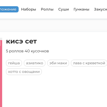
дложение
Наборы
Роллы
Суши
Гунканы
Закус
кисэ сет
5 роллов 40 кусочков
гейша
азиатико
эби маки
лава с креветкой
хотто с овощами