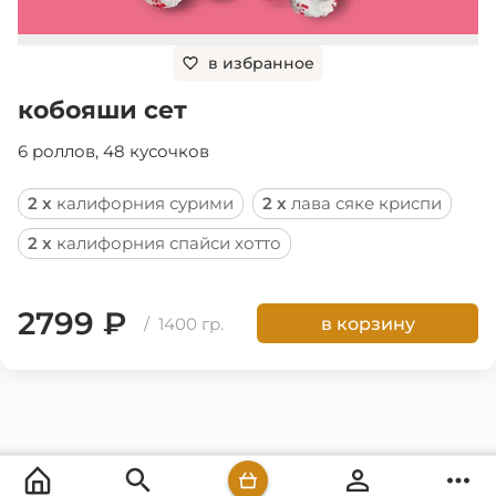
в избранное
кобояши сет
6 роллов, 48 кусочков
2 x
калифорния сурими
2 x
лава сяке криспи
2 x
калифорния спайси хотто
2799 ₽
/ 1400 гр.
в корзину