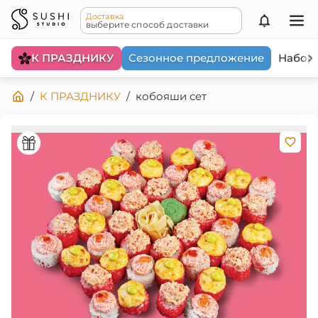
Доставка
выберите способ доставки
К ПРАЗДНИКУ
Сезонное предложение
Набор
/
К ПРАЗДНИКУ
/
кобояши сет